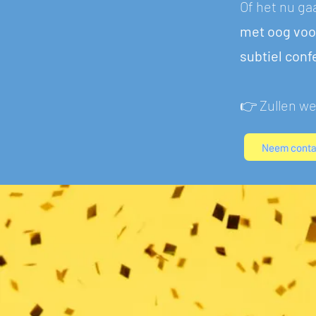
Of het nu ga
met oog voor
subtiel confe
👉 Zullen we
Neem conta