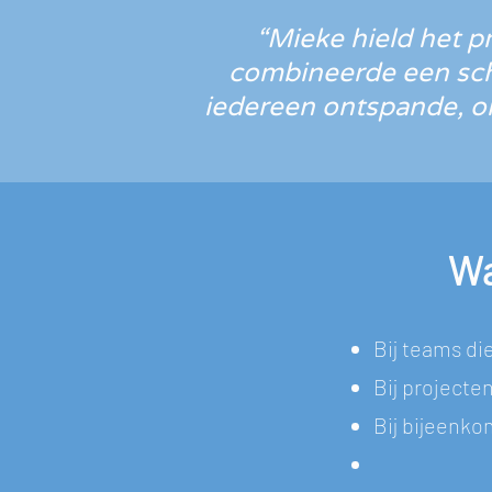
“Mieke hield het p
combineerde een sche
iedereen ontspande, omd
Wa
Bij teams d
Bij projecte
Bij bijeenko