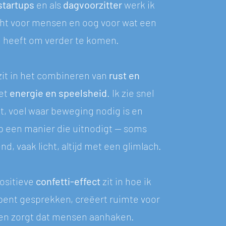
startups
en als
dagvoorzitter
werk ik
ht voor mensen en oog voor wat een
 heeft om verder te komen.
zit in het combineren van
rust
en
et
energie en speelsheid
. Ik zie snel
lt, voel waar beweging nodig is en
p een manier die uitnodigt — soms
d, vaak licht, altijd met een glimlach.
positieve
confetti-effect
zit in hoe ik
pent gesprekken, creëert ruimte voor
t en zorgt dat mensen aanhaken.