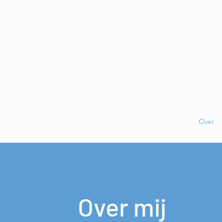
itter
Project Start-Up
Training ontspannen presenteren
Over
Over mij