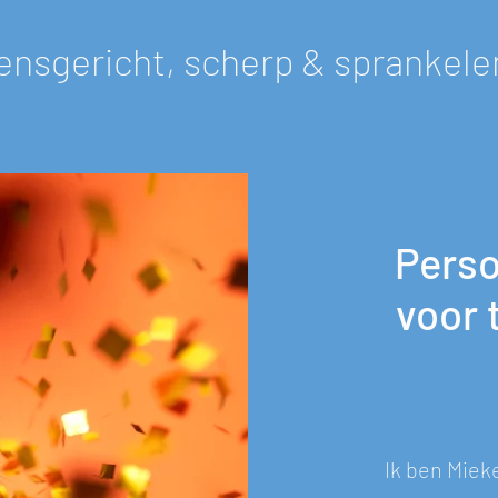
ensgericht, scherp & sprankele
Perso
voor 
Ik ben Miek