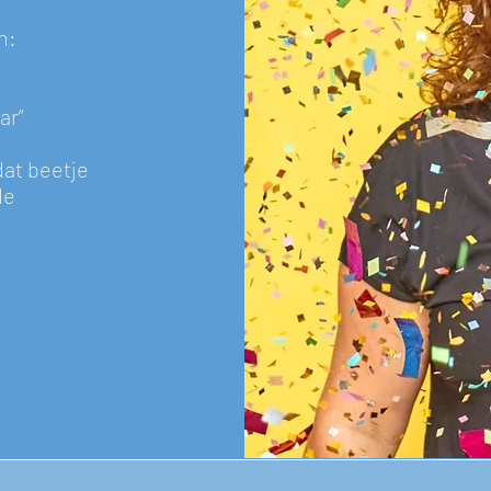
n:
ar”
dat beetje
de