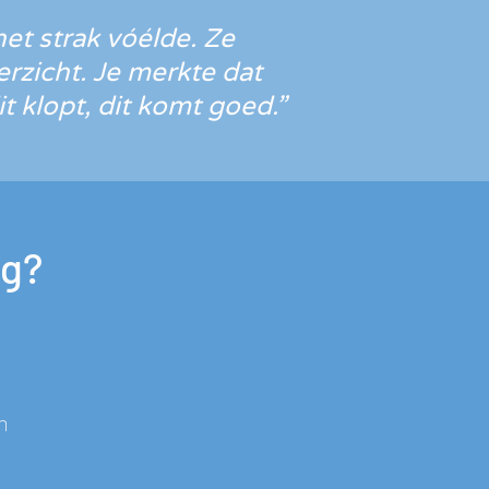
et strak vóélde. Ze
rzicht. Je merkte dat
t klopt, dit komt goed.”
ng?
n