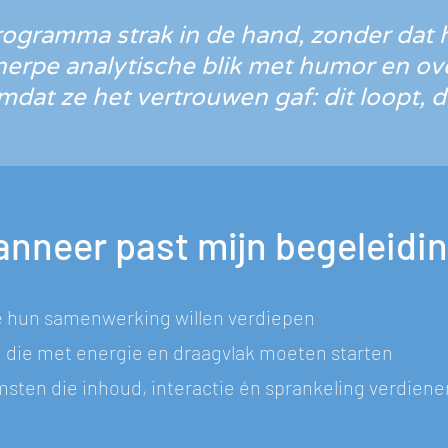
rogramma strak in de hand, zonder dat h
rpe analytische blik met humor en ove
at ze het vertrouwen gaf: dit loopt, di
nneer past mijn begeleidi
ie hun samenwerking willen verdiepen
n die met energie en draagvlak moeten starten
msten die inhoud, interactie én sprankeling verdiene