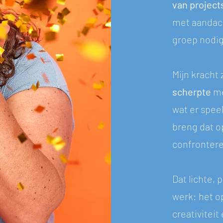
van project
met aandac
groep nodig
Mijn kracht 
scherpte
m
wat er spee
breng dat o
confronteren
Dat lichte, 
werk: het o
creativitei