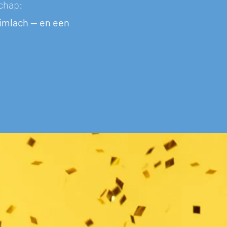
schap:
limlach — en een